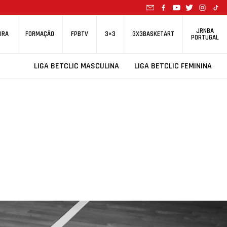
JRNBA
IRA
FORMAÇÃO
FPBTV
3×3
3X3BASKETART
PORTUGAL
LIGA BETCLIC MASCULINA
LIGA BETCLIC FEMININA