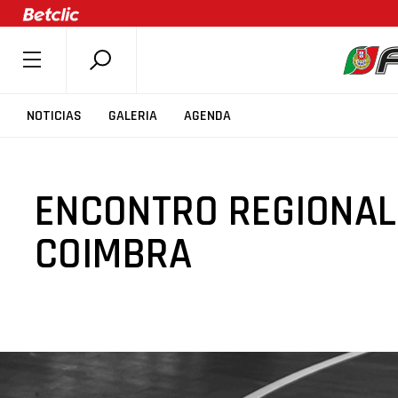
SOBRE A FPB
NOTICIAS
GALERIA
AGENDA
DOCUMENTOS
ÚLTIMAS
ENCONTRO REGIONAL -
COMPETIÇÕES
ASSOCIAÇÕES
COIMBRA
CLUBES
AGENTES
AGENDA
SELEÇÕES
MINIBASQUETE