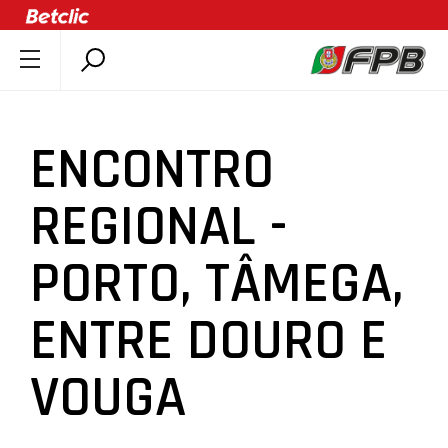
SOBRE A FPB
DOCUMENTOS
ENCONTRO
ÚLTIMAS
COMPETIÇÕES
REGIONAL -
ASSOCIAÇÕES
PORTO, TÂMEGA,
CLUBES
AGENTES
ENTRE DOURO E
AGENDA
SELEÇÕES
VOUGA
MINIBASQUETE
ÁREA TÉCNICA