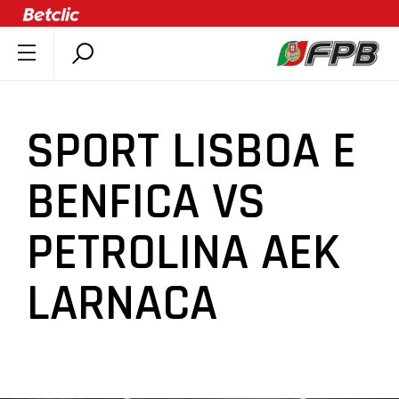
SOBRE A FPB
DOCUMENTOS
SPORT LISBOA E
ÚLTIMAS
COMPETIÇÕES
BENFICA VS
ASSOCIAÇÕES
PETROLINA AEK
CLUBES
AGENTES
LARNACA
AGENDA
SELEÇÕES
MINIBASQUETE
ÁREA TÉCNICA