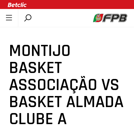
SOBRE A FPB
DOCUMENTOS
MONTIJO
ÚLTIMAS
COMPETIÇÕES
BASKET
ASSOCIAÇÕES
ASSOCIAÇÃO VS
CLUBES
AGENTES
BASKET ALMADA
AGENDA
SELEÇÕES
CLUBE A
MINIBASQUETE
ÁREA TÉCNICA