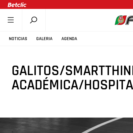
SOBRE A FPB
NOTICIAS
GALERIA
AGENDA
DOCUMENTOS
ÚLTIMAS
GALITOS/SMARTTHIN
COMPETIÇÕES
ASSOCIAÇÕES
ACADÉMICA/HOSPITA
CLUBES
AGENTES
AGENDA
SELEÇÕES
MINIBASQUETE