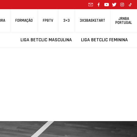
JRNBA
IRA
FORMAÇÃO
FPBTV
3×3
3X3BASKETART
PORTUGAL
LIGA BETCLIC MASCULINA
LIGA BETCLIC FEMININA