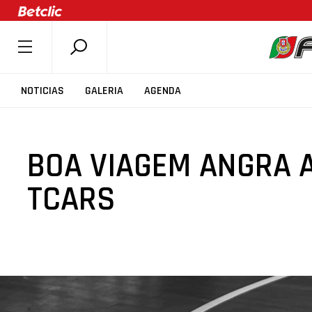
SOBRE A FPB
NOTICIAS
GALERIA
AGENDA
DOCUMENTOS
ÚLTIMAS
BOA VIAGEM ANGRA 
COMPETIÇÕES
ASSOCIAÇÕES
TCARS
CLUBES
AGENTES
AGENDA
SELEÇÕES
MINIBASQUETE