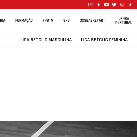
JRNBA
IRA
FORMAÇÃO
FPBTV
3×3
3X3BASKETART
PORTUGAL
LIGA BETCLIC MASCULINA
LIGA BETCLIC FEMININA