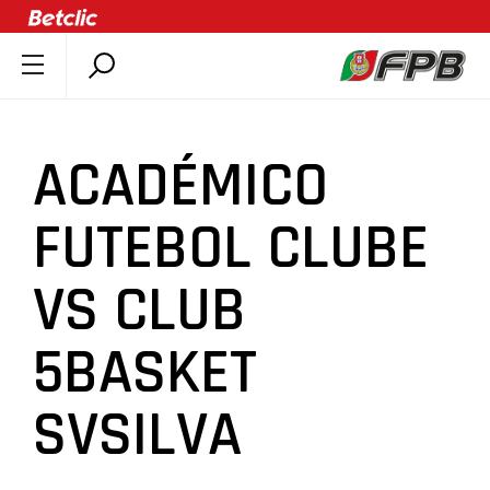
SOBRE A FPB
DOCUMENTOS
ACADÉMICO
ÚLTIMAS
COMPETIÇÕES
FUTEBOL CLUBE
ASSOCIAÇÕES
VS CLUB
CLUBES
AGENTES
5BASKET
AGENDA
SELEÇÕES
SVSILVA
MINIBASQUETE
ÁREA TÉCNICA