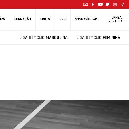
JRNBA
IRA
FORMAÇÃO
FPBTV
3×3
3X3BASKETART
PORTUGAL
LIGA BETCLIC MASCULINA
LIGA BETCLIC FEMININA