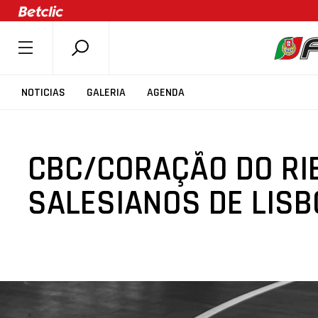
SOBRE A FPB
NOTICIAS
GALERIA
AGENDA
DOCUMENTOS
ÚLTIMAS
CBC/CORAÇÃO DO RI
COMPETIÇÕES
ASSOCIAÇÕES
SALESIANOS DE LISB
CLUBES
AGENTES
AGENDA
SELEÇÕES
MINIBASQUETE