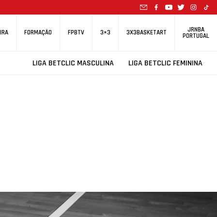
JRNBA
IRA
FORMAÇÃO
FPBTV
3×3
3X3BASKETART
PORTUGAL
LIGA BETCLIC MASCULINA
LIGA BETCLIC FEMININA