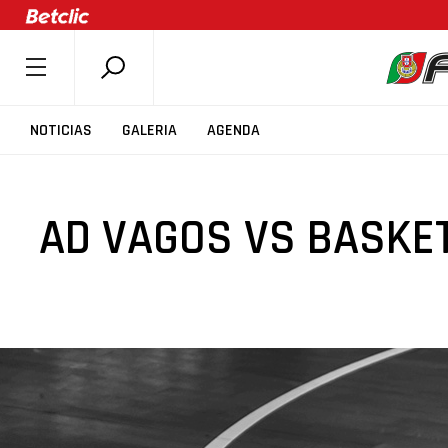
SOBRE A FPB
NOTICIAS
GALERIA
AGENDA
DOCUMENTOS
ÚLTIMAS
AD VAGOS VS BASKET
COMPETIÇÕES
ASSOCIAÇÕES
CLUBES
AGENTES
AGENDA
SELEÇÕES
MINIBASQUETE