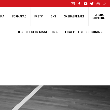
JRNBA
IRA
FORMAÇÃO
FPBTV
3×3
3X3BASKETART
PORTUGAL
LIGA BETCLIC MASCULINA
LIGA BETCLIC FEMININA