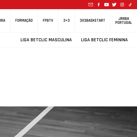
JRNBA
IRA
FORMAÇÃO
FPBTV
3×3
3X3BASKETART
PORTUGAL
LIGA BETCLIC MASCULINA
LIGA BETCLIC FEMININA