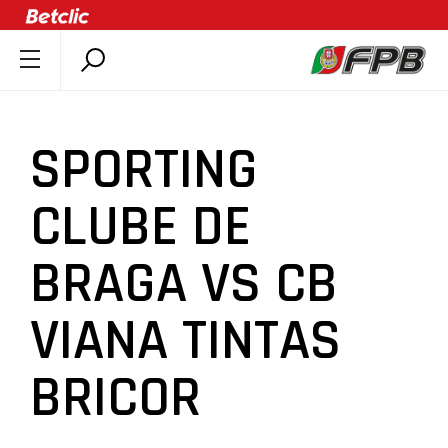
SOBRE A FPB
DOCUMENTOS
SPORTING
ÚLTIMAS
COMPETIÇÕES
CLUBE DE
ASSOCIAÇÕES
BRAGA VS CB
CLUBES
AGENTES
VIANA TINTAS
AGENDA
SELEÇÕES
BRICOR
MINIBASQUETE
ÁREA TÉCNICA