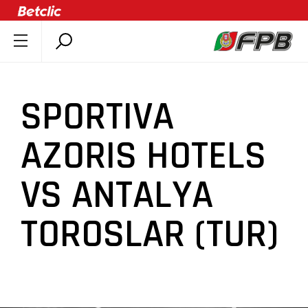
SOBRE A FPB
DOCUMENTOS
SPORTIVA
ÚLTIMAS
COMPETIÇÕES
AZORIS HOTELS
ASSOCIAÇÕES
VS ANTALYA
CLUBES
AGENTES
TOROSLAR (TUR)
AGENDA
SELEÇÕES
MINIBASQUETE
ÁREA TÉCNICA