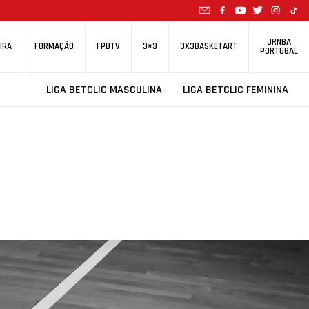
JRNBA
IRA
FORMAÇÃO
FPBTV
3×3
3X3BASKETART
PORTUGAL
LIGA BETCLIC MASCULINA
LIGA BETCLIC FEMININA