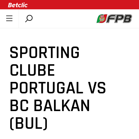
SOBRE A FPB
DOCUMENTOS
SPORTING
ÚLTIMAS
COMPETIÇÕES
CLUBE
ASSOCIAÇÕES
PORTUGAL VS
CLUBES
AGENTES
BC BALKAN
AGENDA
SELEÇÕES
(BUL)
MINIBASQUETE
ÁREA TÉCNICA