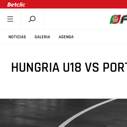
SOBRE A FPB
NOTICIAS
GALERIA
AGENDA
DOCUMENTOS
ÚLTIMAS
HUNGRIA U18 VS POR
COMPETIÇÕES
ASSOCIAÇÕES
CLUBES
AGENTES
AGENDA
SELEÇÕES
MINIBASQUETE