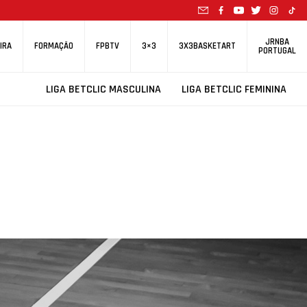
JRNBA
IRA
FORMAÇÃO
FPBTV
3×3
3X3BASKETART
PORTUGAL
LIGA BETCLIC MASCULINA
LIGA BETCLIC FEMININA