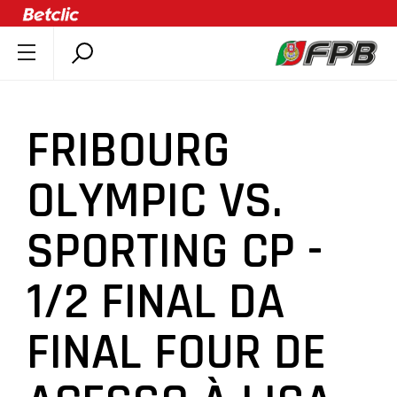
SOBRE A FPB
DOCUMENTOS
FRIBOURG
ÚLTIMAS
COMPETIÇÕES
OLYMPIC VS.
ASSOCIAÇÕES
SPORTING CP -
CLUBES
AGENTES
1/2 FINAL DA
AGENDA
SELEÇÕES
FINAL FOUR DE
MINIBASQUETE
ÁREA TÉCNICA