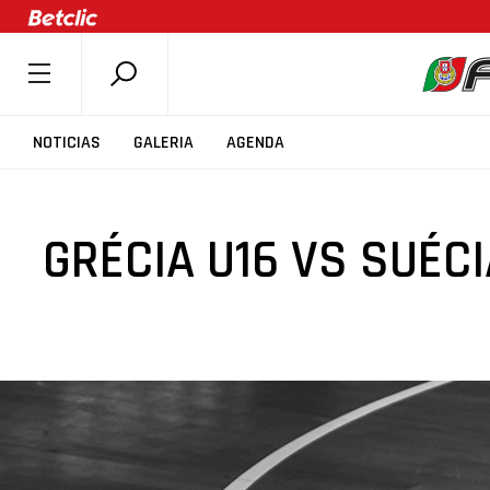
SOBRE A FPB
NOTICIAS
GALERIA
AGENDA
DOCUMENTOS
ÚLTIMAS
GRÉCIA U16 VS SUÉCI
COMPETIÇÕES
ASSOCIAÇÕES
CLUBES
AGENTES
AGENDA
SELEÇÕES
MINIBASQUETE