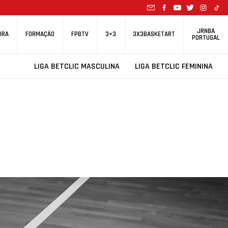
JRNBA
IRA
FORMAÇÃO
FPBTV
3×3
3X3BASKETART
PORTUGAL
LIGA BETCLIC MASCULINA
LIGA BETCLIC FEMININA