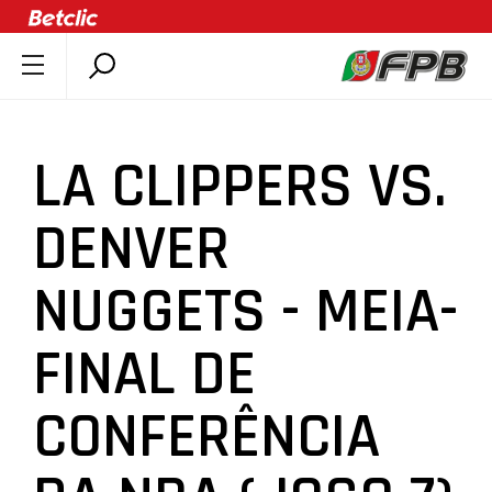
SOBRE A FPB
DOCUMENTOS
LA CLIPPERS VS.
ÚLTIMAS
COMPETIÇÕES
DENVER
ASSOCIAÇÕES
NUGGETS - MEIA-
CLUBES
AGENTES
FINAL DE
AGENDA
SELEÇÕES
CONFERÊNCIA
MINIBASQUETE
ÁREA TÉCNICA