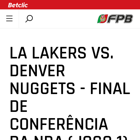
SOBRE A FPB
DOCUMENTOS
LA LAKERS VS.
ÚLTIMAS
COMPETIÇÕES
DENVER
ASSOCIAÇÕES
NUGGETS - FINAL
CLUBES
AGENTES
DE
AGENDA
SELEÇÕES
CONFERÊNCIA
MINIBASQUETE
ÁREA TÉCNICA