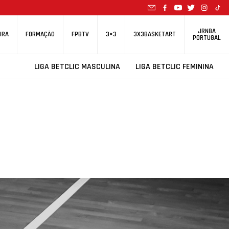
JRNBA
IRA
FORMAÇÃO
FPBTV
3×3
3X3BASKETART
PORTUGAL
LIGA BETCLIC MASCULINA
LIGA BETCLIC FEMININA