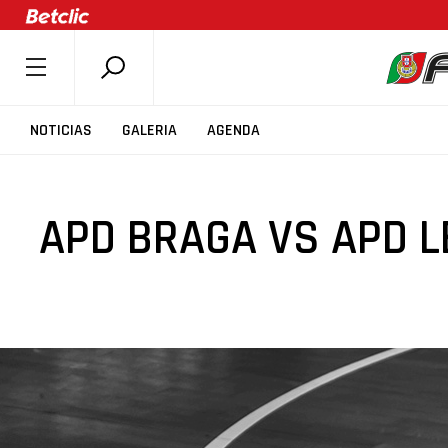
SOBRE A FPB
NOTICIAS
GALERIA
AGENDA
DOCUMENTOS
ÚLTIMAS
APD BRAGA VS APD L
COMPETIÇÕES
ASSOCIAÇÕES
CLUBES
AGENTES
AGENDA
SELEÇÕES
MINIBASQUETE