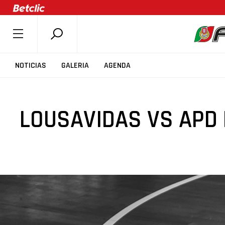
SOBRE A FPB
NOTICIAS
GALERIA
AGENDA
DOCUMENTOS
ÚLTIMAS
LOUSAVIDAS VS APD
COMPETIÇÕES
ASSOCIAÇÕES
CLUBES
AGENTES
AGENDA
SELEÇÕES
MINIBASQUETE