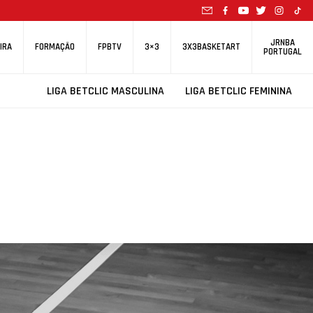
JRNBA
IRA
FORMAÇÃO
FPBTV
3×3
3X3BASKETART
PORTUGAL
LIGA BETCLIC MASCULINA
LIGA BETCLIC FEMININA