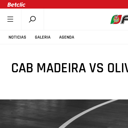
SOBRE A FPB
NOTICIAS
GALERIA
AGENDA
DOCUMENTOS
ÚLTIMAS
CAB MADEIRA VS OLI
COMPETIÇÕES
ASSOCIAÇÕES
CLUBES
AGENTES
AGENDA
SELEÇÕES
MINIBASQUETE