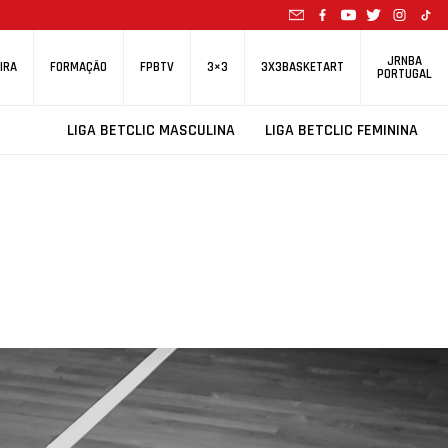
JRNBA
IRA
FORMAÇÃO
FPBTV
3×3
3X3BASKETART
PORTUGAL
LIGA BETCLIC MASCULINA
LIGA BETCLIC FEMININA