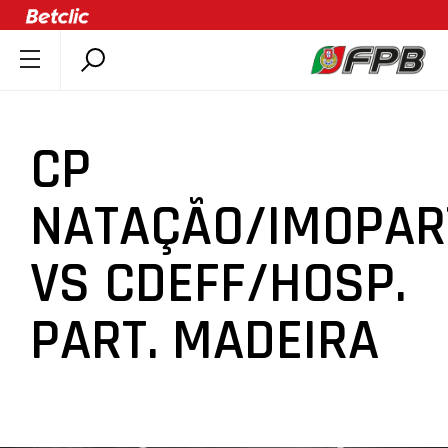
SOBRE A FPB
DOCUMENTOS
CP
ÚLTIMAS
COMPETIÇÕES
NATAÇÃO/IMOPAR
ASSOCIAÇÕES
VS CDEFF/HOSP.
CLUBES
AGENTES
PART. MADEIRA
AGENDA
SELEÇÕES
MINIBASQUETE
ÁREA TÉCNICA