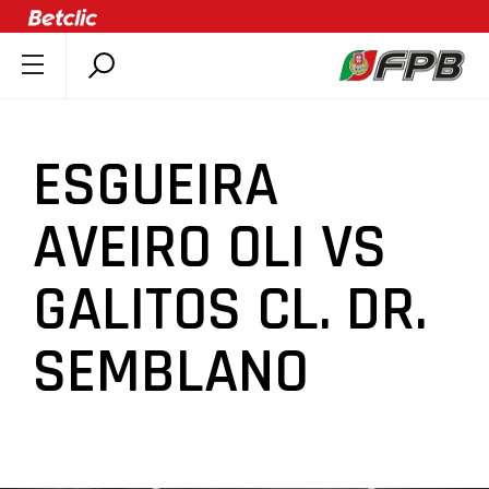
SOBRE A FPB
DOCUMENTOS
ESGUEIRA
ÚLTIMAS
COMPETIÇÕES
AVEIRO OLI VS
ASSOCIAÇÕES
GALITOS CL. DR.
CLUBES
AGENTES
SEMBLANO
AGENDA
SELEÇÕES
MINIBASQUETE
ÁREA TÉCNICA