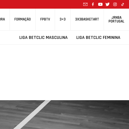
JRNBA
IRA
FORMAÇÃO
FPBTV
3×3
3X3BASKETART
PORTUGAL
LIGA BETCLIC MASCULINA
LIGA BETCLIC FEMININA