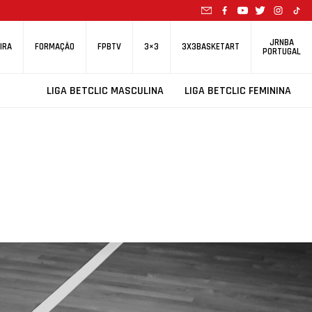
JRNBA
IRA
FORMAÇÃO
FPBTV
3×3
3X3BASKETART
PORTUGAL
LIGA BETCLIC MASCULINA
LIGA BETCLIC FEMININA