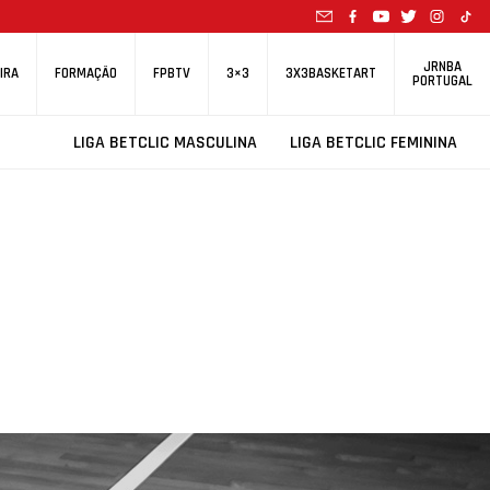
JRNBA
IRA
FORMAÇÃO
FPBTV
3×3
3X3BASKETART
PORTUGAL
LIGA BETCLIC MASCULINA
LIGA BETCLIC FEMININA