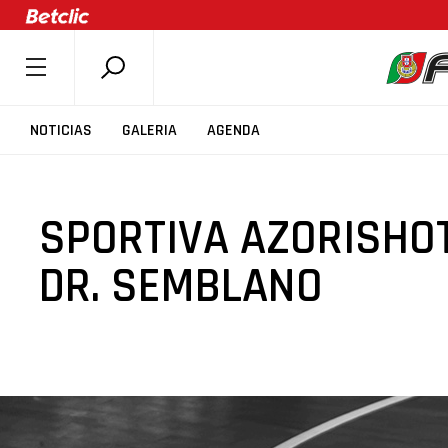
SOBRE A FPB
NOTICIAS
GALERIA
AGENDA
DOCUMENTOS
ÚLTIMAS
SPORTIVA AZORISHOT
COMPETIÇÕES
ASSOCIAÇÕES
DR. SEMBLANO
CLUBES
AGENTES
AGENDA
SELEÇÕES
MINIBASQUETE