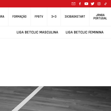
JRNBA
IRA
FORMAÇÃO
FPBTV
3×3
3X3BASKETART
PORTUGAL
LIGA BETCLIC MASCULINA
LIGA BETCLIC FEMININA