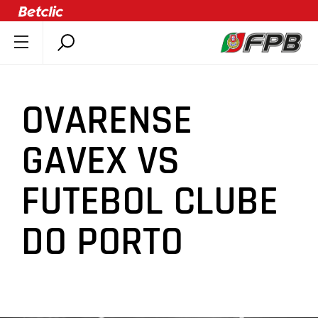
SOBRE A FPB
DOCUMENTOS
OVARENSE
ÚLTIMAS
COMPETIÇÕES
GAVEX VS
ASSOCIAÇÕES
FUTEBOL CLUBE
CLUBES
AGENTES
DO PORTO
AGENDA
SELEÇÕES
MINIBASQUETE
ÁREA TÉCNICA