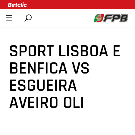
SOBRE A FPB
DOCUMENTOS
SPORT LISBOA E
ÚLTIMAS
COMPETIÇÕES
BENFICA VS
ASSOCIAÇÕES
ESGUEIRA
CLUBES
AGENTES
AVEIRO OLI
AGENDA
SELEÇÕES
MINIBASQUETE
ÁREA TÉCNICA