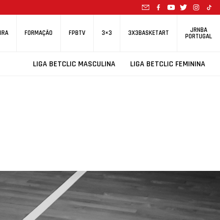
JRNBA
IRA
FORMAÇÃO
FPBTV
3×3
3X3BASKETART
PORTUGAL
LIGA BETCLIC MASCULINA
LIGA BETCLIC FEMININA