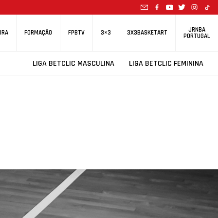
JRNBA
IRA
FORMAÇÃO
FPBTV
3×3
3X3BASKETART
PORTUGAL
LIGA BETCLIC MASCULINA
LIGA BETCLIC FEMININA