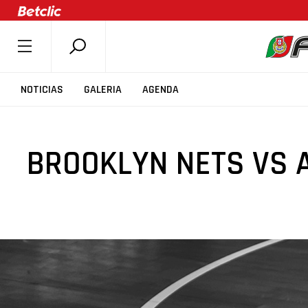
SOBRE A FPB
NOTICIAS
GALERIA
AGENDA
DOCUMENTOS
ÚLTIMAS
BROOKLYN NETS VS 
COMPETIÇÕES
ASSOCIAÇÕES
CLUBES
AGENTES
AGENDA
SELEÇÕES
MINIBASQUETE