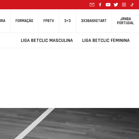
JRNBA
IRA
FORMAÇÃO
FPBTV
3×3
3X3BASKETART
PORTUGAL
LIGA BETCLIC MASCULINA
LIGA BETCLIC FEMININA