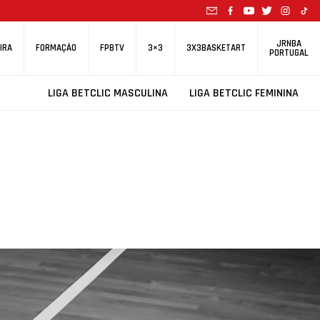
JRNBA
IRA
FORMAÇÃO
FPBTV
3×3
3X3BASKETART
PORTUGAL
LIGA BETCLIC MASCULINA
LIGA BETCLIC FEMININA