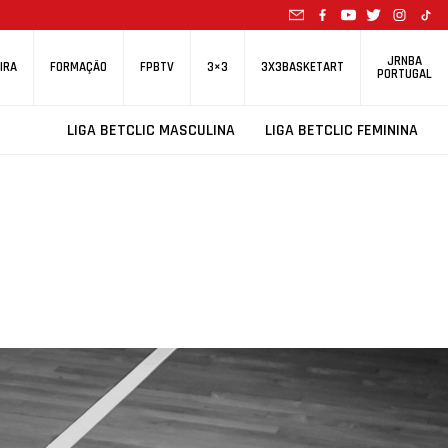
JRNBA
IRA
FORMAÇÃO
FPBTV
3×3
3X3BASKETART
PORTUGAL
LIGA BETCLIC MASCULINA
LIGA BETCLIC FEMININA