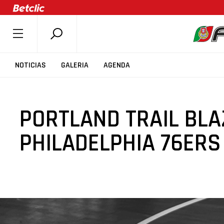
SOBRE A FPB
NOTICIAS
GALERIA
AGENDA
DOCUMENTOS
ÚLTIMAS
PORTLAND TRAIL BLA
COMPETIÇÕES
ASSOCIAÇÕES
PHILADELPHIA 76ERS
CLUBES
AGENTES
AGENDA
SELEÇÕES
MINIBASQUETE