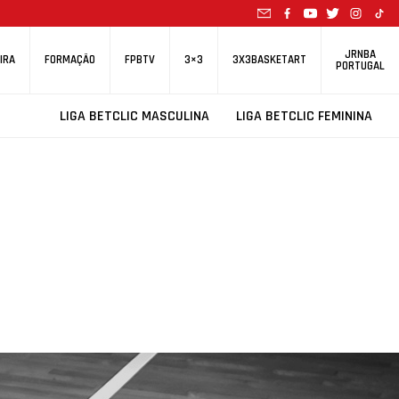
JRNBA
IRA
FORMAÇÃO
FPBTV
3×3
3X3BASKETART
PORTUGAL
LIGA BETCLIC MASCULINA
LIGA BETCLIC FEMININA