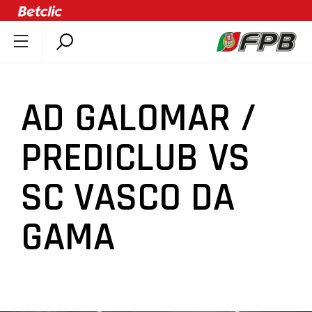
SOBRE A FPB
DOCUMENTOS
AD GALOMAR /
ÚLTIMAS
COMPETIÇÕES
PREDICLUB VS
ASSOCIAÇÕES
SC VASCO DA
CLUBES
AGENTES
GAMA
AGENDA
SELEÇÕES
MINIBASQUETE
ÁREA TÉCNICA