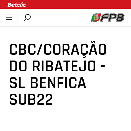
SOBRE A FPB
DOCUMENTOS
CBC/CORAÇÃO
ÚLTIMAS
COMPETIÇÕES
DO RIBATEJO -
ASSOCIAÇÕES
SL BENFICA
CLUBES
AGENTES
SUB22
AGENDA
SELEÇÕES
MINIBASQUETE
ÁREA TÉCNICA