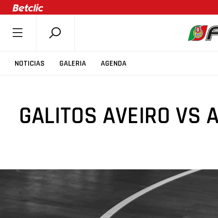
SOBRE A FPB
NOTICIAS
GALERIA
AGENDA
DOCUMENTOS
ÚLTIMAS
GALITOS AVEIRO VS 
COMPETIÇÕES
ASSOCIAÇÕES
CLUBES
AGENTES
AGENDA
SELEÇÕES
MINIBASQUETE