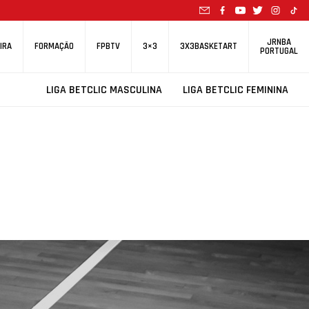
JRNBA
IRA
FORMAÇÃO
FPBTV
3×3
3X3BASKETART
PORTUGAL
LIGA BETCLIC MASCULINA
LIGA BETCLIC FEMININA