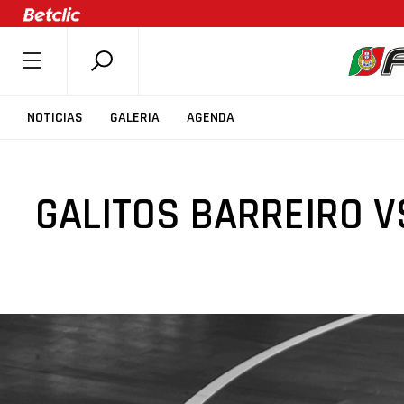
SOBRE A FPB
NOTICIAS
GALERIA
AGENDA
DOCUMENTOS
ÚLTIMAS
GALITOS BARREIRO V
COMPETIÇÕES
ASSOCIAÇÕES
CLUBES
AGENTES
AGENDA
SELEÇÕES
MINIBASQUETE