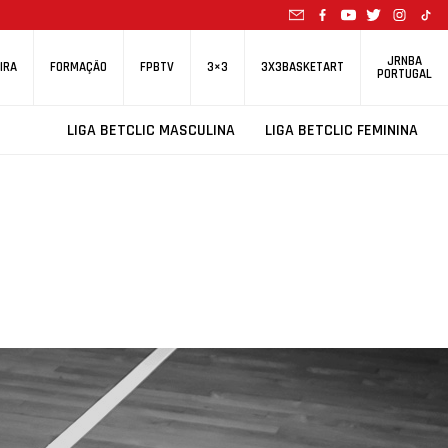
JRNBA
IRA
FORMAÇÃO
FPBTV
3×3
3X3BASKETART
PORTUGAL
LIGA BETCLIC MASCULINA
LIGA BETCLIC FEMININA