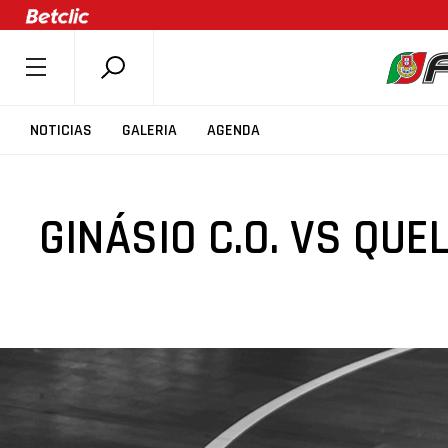
SOBRE A FPB
NOTICIAS
GALERIA
AGENDA
DOCUMENTOS
ÚLTIMAS
GINÁSIO C.O. VS QU
COMPETIÇÕES
ASSOCIAÇÕES
CLUBES
AGENTES
AGENDA
SELEÇÕES
MINIBASQUETE