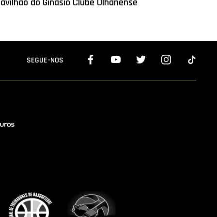
avilhão do Ginásio Clube Olhanense
SEGUE-NOS