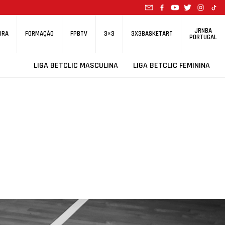
JRNBA
IRA
FORMAÇÃO
FPBTV
3×3
3X3BASKETART
PORTUGAL
LIGA BETCLIC MASCULINA
LIGA BETCLIC FEMININA