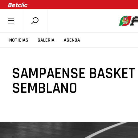
SOBRE A FPB
NOTICIAS
GALERIA
AGENDA
DOCUMENTOS
ÚLTIMAS
SAMPAENSE BASKET -
COMPETIÇÕES
ASSOCIAÇÕES
SEMBLANO
CLUBES
AGENTES
AGENDA
SELEÇÕES
MINIBASQUETE