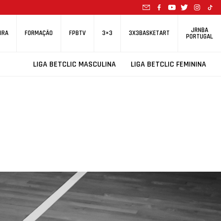
JRNBA
IRA
FORMAÇÃO
FPBTV
3×3
3X3BASKETART
PORTUGAL
LIGA BETCLIC MASCULINA
LIGA BETCLIC FEMININA