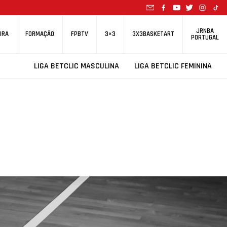
JRNBA
IRA
FORMAÇÃO
FPBTV
3×3
3X3BASKETART
PORTUGAL
LIGA BETCLIC MASCULINA
LIGA BETCLIC FEMININA