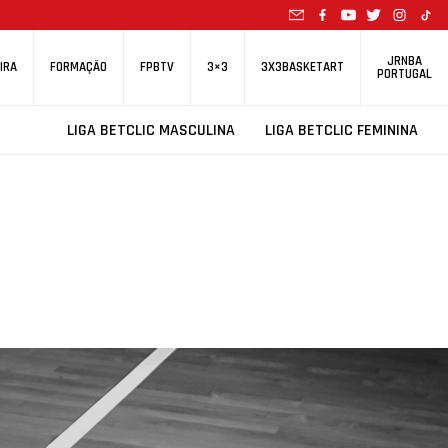
JRNBA
IRA
FORMAÇÃO
FPBTV
3×3
3X3BASKETART
PORTUGAL
LIGA BETCLIC MASCULINA
LIGA BETCLIC FEMININA