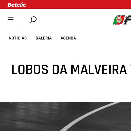
SOBRE A FPB
NOTICIAS
GALERIA
AGENDA
DOCUMENTOS
ÚLTIMAS
LOBOS DA MALVEIRA 
COMPETIÇÕES
ASSOCIAÇÕES
CLUBES
AGENTES
AGENDA
SELEÇÕES
MINIBASQUETE