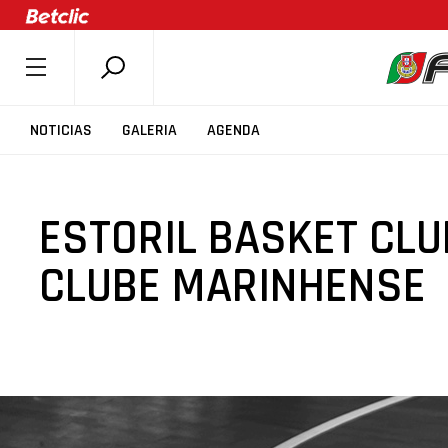
SOBRE A FPB
NOTICIAS
GALERIA
AGENDA
DOCUMENTOS
ÚLTIMAS
ESTORIL BASKET CLU
COMPETIÇÕES
ASSOCIAÇÕES
CLUBE MARINHENSE
CLUBES
AGENTES
AGENDA
SELEÇÕES
MINIBASQUETE