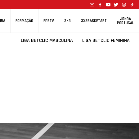
JRNBA
IRA
FORMAÇÃO
FPBTV
3×3
3X3BASKETART
PORTUGAL
LIGA BETCLIC MASCULINA
LIGA BETCLIC FEMININA