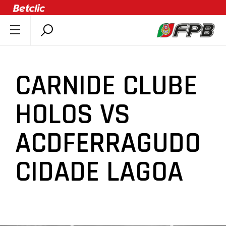
SOBRE A FPB
DOCUMENTOS
CARNIDE CLUBE
ÚLTIMAS
COMPETIÇÕES
HOLOS VS
ASSOCIAÇÕES
ACDFERRAGUDO
CLUBES
AGENTES
CIDADE LAGOA
AGENDA
SELEÇÕES
MINIBASQUETE
ÁREA TÉCNICA