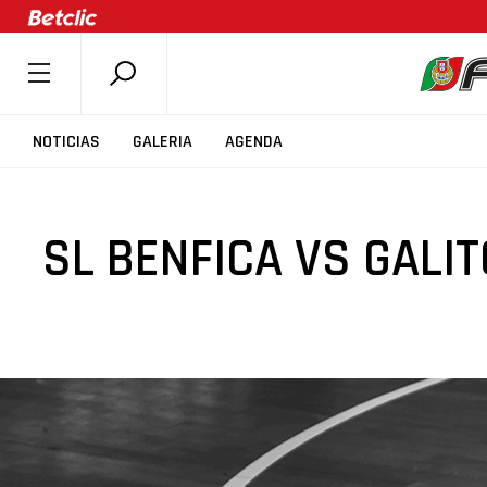
SOBRE A FPB
NOTICIAS
GALERIA
AGENDA
DOCUMENTOS
ÚLTIMAS
SL BENFICA VS GALIT
COMPETIÇÕES
ASSOCIAÇÕES
CLUBES
AGENTES
AGENDA
SELEÇÕES
MINIBASQUETE