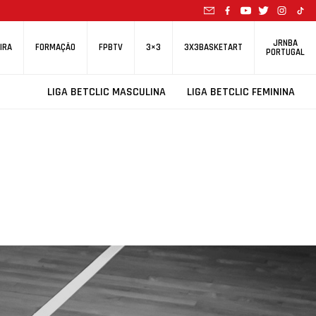
JRNBA
IRA
FORMAÇÃO
FPBTV
3×3
3X3BASKETART
PORTUGAL
LIGA BETCLIC MASCULINA
LIGA BETCLIC FEMININA