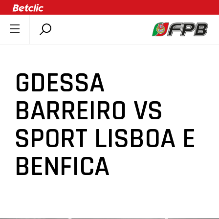
SOBRE A FPB
DOCUMENTOS
GDESSA
ÚLTIMAS
COMPETIÇÕES
BARREIRO VS
ASSOCIAÇÕES
SPORT LISBOA E
CLUBES
AGENTES
BENFICA
AGENDA
SELEÇÕES
MINIBASQUETE
ÁREA TÉCNICA